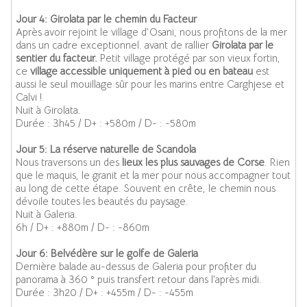
Jour 4: Girolata par le chemin du Facteur
Après avoir rejoint le village d’Osani, nous profitons de la mer
dans un cadre exceptionnel. avant de rallier
Girolata par le
sentier du facteur.
Petit village protégé par son vieux fortin,
ce
village accessible uniquement à pied ou en bateau
est
aussi le seul mouillage sûr pour les marins entre Carghjese et
Calvi !
Nuit à Girolata.
Durée : 3h45 / D+ : +580m / D- : -580m
Jour 5: La réserve naturelle de Scandola
Nous traversons un des
lieux les plus sauvages de Corse
. Rien
que le maquis, le granit et la mer pour nous accompagner tout
au long de cette étape. Souvent en crête, le chemin nous
dévoile toutes les beautés du paysage.
Nuit à Galeria.
6h / D+ : +880m / D- : -860m
Jour 6: Belvédère sur le golfe de Galeria
Dernière balade au-dessus de Galeria pour profiter du
panorama à 360 ° puis transfert retour dans l'après midi.
Durée : 3h20 / D+ : +455m / D- : -455m