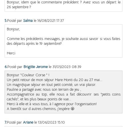
Bonjour, idem que le commentaire précédent ? Avez vous un départ le
26 septembre ?
5.
Posté par
Salma
le 16/08/2021 17:37
Bonjour,
Comme les précédents messages, je souhaite aussi savoir si vous faites
des départs après le 19 septembre?
Merci
6.
Posté par
Brigitte Jerome
le 31/05/2023 08:39
Bonjour "Couleur Corse " !
Un petit retour de mon séjour Mare Monti du 20 au 27 mai...
Un magnifique séjour en tout petit comité, un vrai plaisir.
Pauline a partagé avec nous son terrain de jeu ,
Accompagnatrice au top, elle nous a fait découvrir ses "petits coins
cachés", et les plus beaux points de vue...
Merci à elle et à vous tous, à l agence pour l'organisation!
A bientôt sur d autres chemins, j'espère 🤩
7.
Posté par
Ariane
le 13/06/2023 15:10