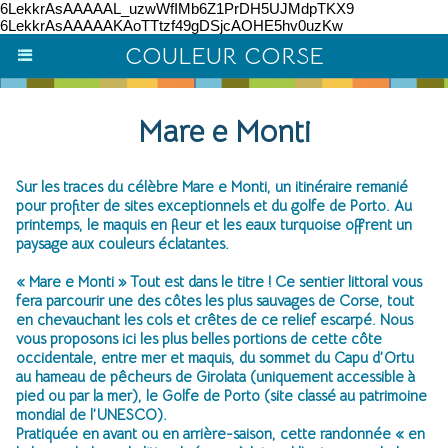
6LekkrAsAAAAAL_uzwWfIMb6Z1PrDH5UJMdpTKX9
6LekkrAsAAAAAKAoTTtzf49gDSjcAOHE5hv0uzKw
COULEUR CORSE
Mare e Monti
Sur les traces du célèbre Mare e Monti, un itinéraire remanié
pour profiter de sites exceptionnels et du golfe de Porto. Au
printemps, le maquis en fleur et les eaux turquoise offrent un
paysage aux couleurs éclatantes.
« Mare e Monti » Tout est dans le titre ! Ce sentier littoral vous
fera parcourir une des côtes les plus sauvages de Corse, tout
en chevauchant les cols et crêtes de ce relief escarpé. Nous
vous proposons ici les plus belles portions de cette côte
occidentale, entre mer et maquis, du sommet du Capu d’Ortu
au hameau de pêcheurs de Girolata (uniquement accessible à
pied ou par la mer), le Golfe de Porto (site classé au patrimoine
mondial de l’UNESCO).
Pratiquée en avant ou en arrière-saison, cette randonnée « en