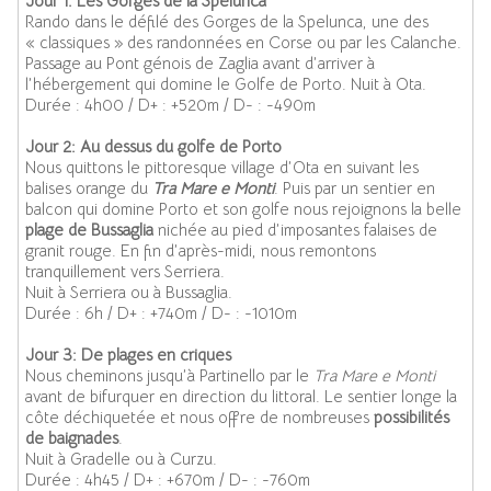
Jour 1: Les Gorges de la Spelunca
Rando dans le défilé des Gorges de la Spelunca, une des
« classiques » des randonnées en Corse ou par les Calanche.
Passage au Pont génois de Zaglia avant d’arriver à
l’hébergement qui domine le Golfe de Porto. Nuit à Ota.
Durée : 4h00 / D+ : +520m / D- : -490m
Jour 2: Au dessus du golfe de Porto
Nous quittons le pittoresque village d’Ota en suivant les
balises orange du
Tra Mare e Monti
. Puis par un sentier en
balcon qui domine Porto et son golfe nous rejoignons la belle
plage de Bussaglia
nichée au pied d’imposantes falaises de
granit rouge. En fin d’après-midi, nous remontons
tranquillement vers Serriera.
Nuit à Serriera ou à Bussaglia.
Durée : 6h / D+ : +740m / D- : -1010m
Jour 3: De plages en criques
Nous cheminons jusqu’à Partinello par le
Tra Mare e Monti
avant de bifurquer en direction du littoral. Le sentier longe la
côte déchiquetée et nous offre de nombreuses
possibilités
de baignades
.
Nuit à Gradelle ou à Curzu.
Durée : 4h45 / D+ : +670m / D- : -760m