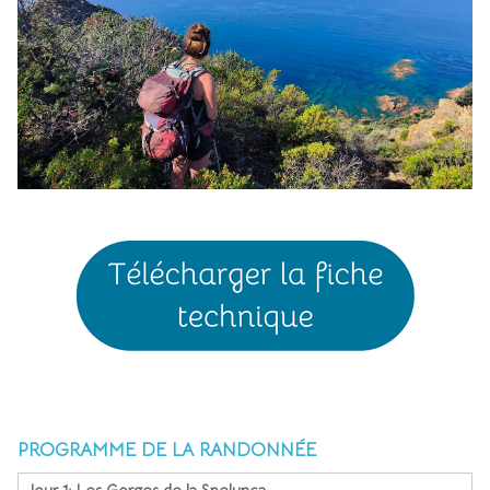
javascript:rte('tag', 'PROGRAMME')
PROGRAMME DE LA RANDONNÉE