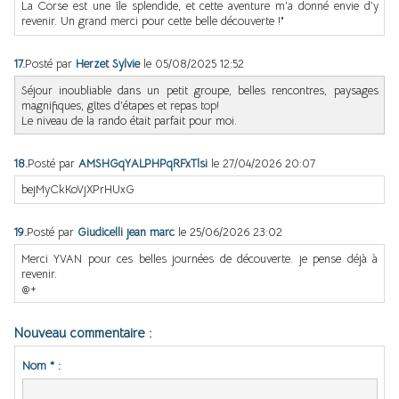
La Corse est une île splendide, et cette aventure m’a donné envie d’y
revenir. Un grand merci pour cette belle découverte !"
17.
Posté par
Herzet Sylvie
le 05/08/2025 12:52
Séjour inoubliable dans un petit groupe, belles rencontres, paysages
magnifiques, gîtes d’étapes et repas top!
Le niveau de la rando était parfait pour moi.
18.
Posté par
AMSHGqYALPHPqRFxTlsi
le 27/04/2026 20:07
bejMyCkKoVjXPrHUxG
19.
Posté par
Giudicelli jean marc
le 25/06/2026 23:02
Merci YVAN pour ces belles journées de découverte. je pense déjà à
revenir.
@+
Nouveau commentaire :
Nom * :