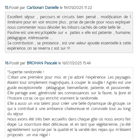
15.
Posté par
Carbonari Danielle
le 19/05/2025 11:22
Excellent séjour , parcours et circuits bien pensé , modification de l
itinéraire pour en voir encore plus , prise de parole pour nous expliquer
nous commenter nous dévoiler les trésors cachés de cette belle île …
Pauline est une encyclopédie sur « pattes » elle est patiente , humaine,
pédagogue, intéressante ….
Sa contribution , sa prestance , est une valeur ajoutée essentielle à cette
expérience, on se reverra c est sur !!!
16.
Posté par
BROHAN Pascale
le 16/07/2025 15:49
"Superbe randonnée !
C'était une première pour moi, et j'ai adoré l'expérience. Les paysages
étaient tout simplement magnifiques, à couper le souffle ! Agnès est une
guide exceptionnelle : pédagogue, bienveillante, patiente, et passionnée.
Elle partage avec générosité ses connaissances sur la faune, la flore et
l’histoire corse, ce qui enrichit vraiment la randonnée.
Elle a aussi un vrai talent pour créer une belle dynamique de groupe, ce
qui a contribué à une ambiance chaleureuse et conviviale tout au long
du séjour.
Nous avons été très bien accueillis dans chaque gîte où nous avons fait
étape. La nourriture était délicieuse, et en tant que végétarienne, j’ai été
agréablement surprise par la qualité et la variété des repas qui m’étaient
proposés : un vrai régal !