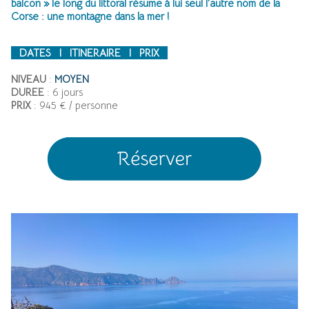
balcon » le long du littoral résume à lui seul l’autre nom de la
Corse : une montagne dans la mer !
DATES I
ITINERAIRE I
PRIX
NIVEAU
:
MOYEN
DUREE
: 6 jours
PRIX
: 945 € / personne