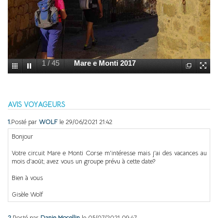
2
/
45
rando Couleur Corse
AVIS VOYAGEURS
1.
Posté par
WOLF
le 29/06/2021 21:42
Bonjour
Votre circuit Mare e Monti Corse m'intéresse mais j'ai des vacances au
mois d’août; avez vous un groupe prévu à cette date?
Bien à vous
Gisèle Wolf
2.
Posté par
Danie Mocellin
le 05/07/2021 09:47