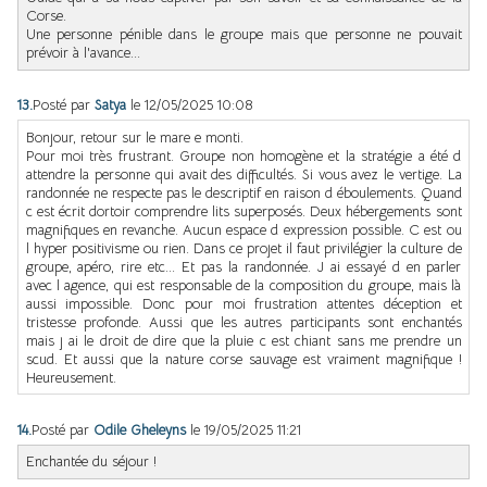
Corse.
Une personne pénible dans le groupe mais que personne ne pouvait
prévoir à l'avance...
13.
Posté par
Satya
le 12/05/2025 10:08
Bonjour, retour sur le mare e monti.
Pour moi très frustrant. Groupe non homogène et la stratégie a été d
attendre la personne qui avait des difficultés. Si vous avez le vertige. La
randonnée ne respecte pas le descriptif en raison d éboulements. Quand
c est écrit dortoir comprendre lits superposés. Deux hébergements sont
magnifiques en revanche. Aucun espace d expression possible. C est ou
l hyper positivisme ou rien. Dans ce projet il faut privilégier la culture de
groupe, apéro, rire etc... Et pas la randonnée. J ai essayé d en parler
avec l agence, qui est responsable de la composition du groupe, mais là
aussi impossible. Donc pour moi frustration attentes déception et
tristesse profonde. Aussi que les autres participants sont enchantés
mais j ai le droit de dire que la pluie c est chiant sans me prendre un
scud. Et aussi que la nature corse sauvage est vraiment magnifique !
Heureusement.
14.
Posté par
Odile Gheleyns
le 19/05/2025 11:21
Enchantée du séjour !