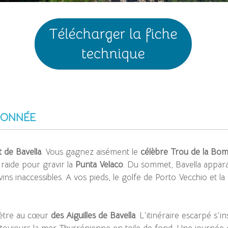
')
DONNÉE
t de Bavella
. Vous gagnez aisément le
célèbre Trou de la Bo
 raide pour gravir la
Punta Velaco
. Du sommet, Bavella appara
ns inaccessibles. A vos pieds, le golfe de Porto Vecchio et la 
nètre au cœur
des Aiguilles de Bavella
. L'itinéraire escarpé s'i