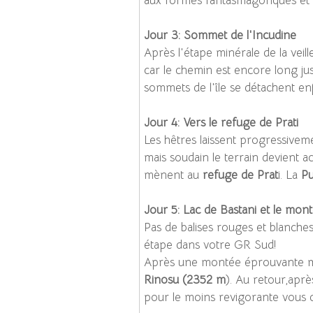
aux formes fantasmagoriques et t
Jour 3: Sommet de l'Incudine
Après l'étape minérale de la veil
car le chemin est encore long j
sommets de l'île se détachent enf
Jour 4: Vers le refuge de Prati
Les hêtres laissent progressivem
mais soudain le terrain devient 
mènent au
refuge de Prat
i. La
Pu
Jour 5: Lac de Bastani et le mon
Pas de balises rouges et blanches
étape dans votre GR Sud!
Après une montée éprouvante mai
Rinosu (2352 m
). Au retour,aprè
pour le moins revigorante vous d