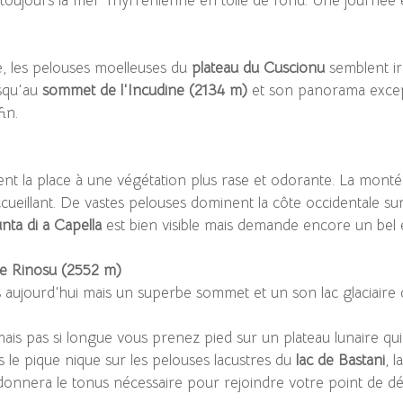
oujours la mer Thyrrénienne en toile de fond. Une journée e
le, les pelouses moelleuses du
plateau du Cuscionu
semblent ir
usqu'au
sommet de l'Incudine (2134 m)
et son panorama except
in.
ent la place à une végétation plus rase et odorante. La monté
accueillant. De vastes pelouses dominent la côte occidentale
nta di a Capella
est bien visible mais demande encore un bel e
te Rinosu (2552 m)
 aujourd'hui mais un superbe sommet et un son lac glaciaire qu
s pas si longue vous prenez pied sur un plateau lunaire q
s le pique nique sur les pelouses lacustres du
lac de Bastani
, 
onnera le tonus nécessaire pour rejoindre votre point de dé