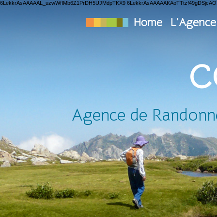
6LekkrAsAAAAAL_uzwWfIMb6Z1PrDH5UJMdpTKX9 6LekkrAsAAAAAKAoTTtzf49gDSjcA
Home
L'Agence
C
Agence de Randonnée