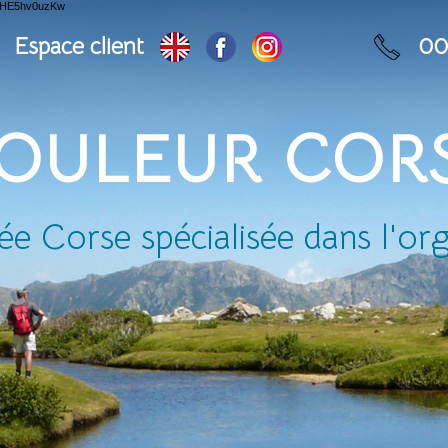
OHE5hv0uzKw
Espace client
00
OULEUR COR
 Corse spécialisée dans l'orga