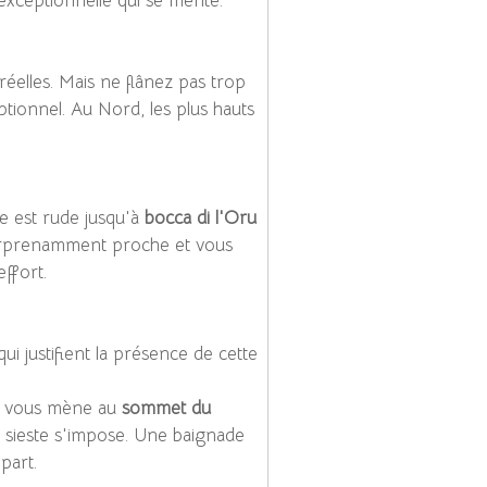
xceptionnelle qui se mérite.
réelles. Mais ne flânez pas trop
ionnel. Au Nord, les plus hauts
e est rude jusqu'à
bocca di l'Oru
 surprenamment proche et vous
ffort.
i justifient la présence de cette
ui vous mène au
sommet du
la sieste s'impose. Une baignade
part.