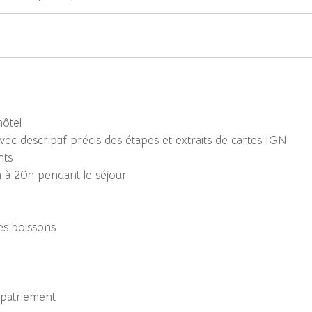
ôtel
ec descriptif précis des étapes et extraits de cartes IGN
nts
8h à 20h pendant le séjour
es boissons
apatriement