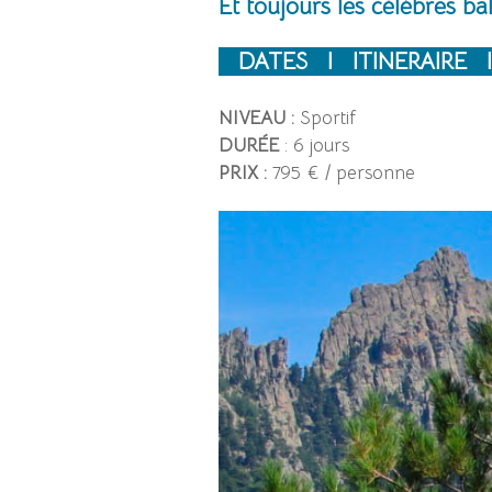
Et toujours les célèbres b
DATES I
ITINERAIRE I
NIVEAU :
Sportif
DURÉE
: 6 jours
PRIX :
795 € / personne