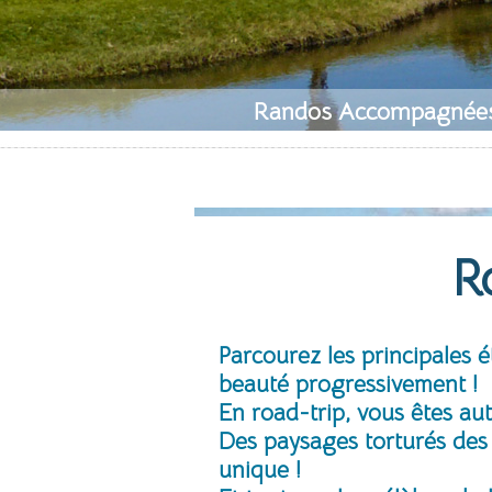
Randos Accompagnée
R
Parcourez les principales 
beauté progressivement !
En road-trip, vous êtes a
Des paysages torturés des 
unique !