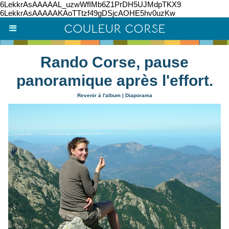
6LekkrAsAAAAAL_uzwWfIMb6Z1PrDH5UJMdpTKX9
6LekkrAsAAAAAKAoTTtzf49gDSjcAOHE5hv0uzKw
COULEUR CORSE
Rando Corse, pause
panoramique après l'effort.
Revenir à l'album
|
Diaporama