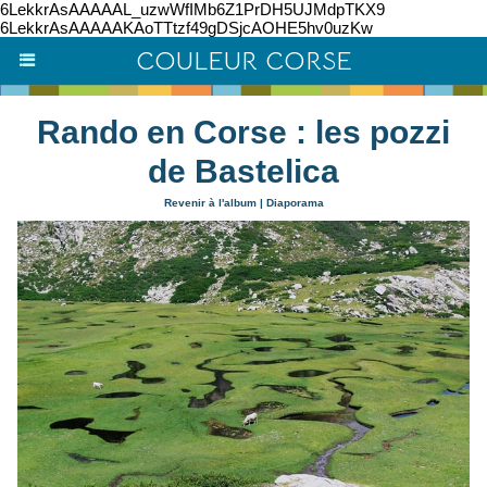
6LekkrAsAAAAAL_uzwWfIMb6Z1PrDH5UJMdpTKX9
6LekkrAsAAAAAKAoTTtzf49gDSjcAOHE5hv0uzKw
COULEUR CORSE
Rando en Corse : les pozzi
de Bastelica
Revenir à l'album
|
Diaporama