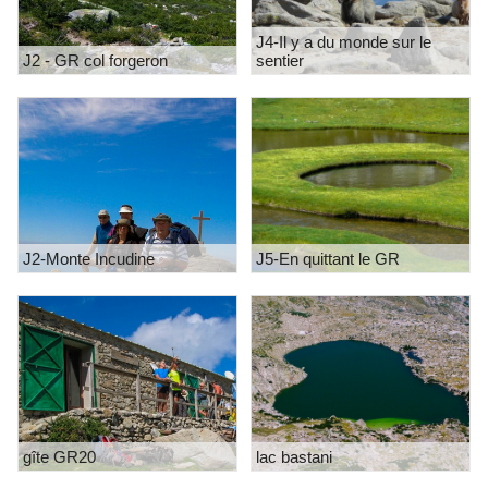
J4-Il y a du monde sur le
J2 - GR col forgeron
sentier
J2-Monte Incudine
J5-En quittant le GR
gîte GR20
lac bastani