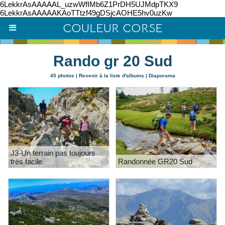
6LekkrAsAAAAAL_uzwWfIMb6Z1PrDH5UJMdpTKX9
6LekkrAsAAAAAKAoTTtzf49gDSjcAOHE5hv0uzKw
COULEUR CORSE
Rando gr 20 Sud
45 photos
|
Revenir à la liste d'albums
|
Diaporama
J3-Un terrain pas toujours
très facile
Randonnée GR20 Sud