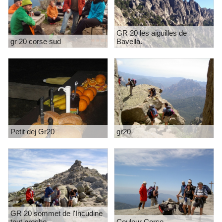
GR 20 les aiguilles de
gr 20 corse sud
Bavella.
Petit dej Gr20
gr20
GR 20 sommet de l'Incudine
tout proche.
Couleur Corse