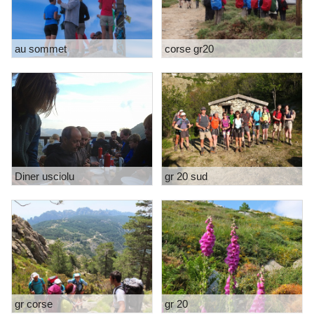
au sommet
corse gr20
Diner usciolu
gr 20 sud
gr corse
gr 20