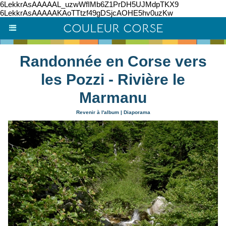
6LekkrAsAAAAAL_uzwWfIMb6Z1PrDH5UJMdpTKX9
6LekkrAsAAAAAKAoTTtzf49gDSjcAOHE5hv0uzKw
COULEUR CORSE
Randonnée en Corse vers
les Pozzi - Rivière le
Marmanu
Revenir à l'album
|
Diaporama